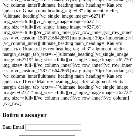
[vc_column_inner][ultimate_heading main_heading=»Как это
сделать в Gmail.com» heading_tag=»h3″ alignment=»left»]
[/ultimate_heading][vc_single_image image=»62714″
img_size=»full»][vc_single_image image=»62715″
img_size=»full»][vc_single_image image=»62716″
img_size=»full»][/vc_column_inner][/vc_row_inner][vc_row_inner
css=».vc_custom_1587216642869{margin-top: 30px !important;}»]
[vc_column_inner][ultimate_heading main_heading=»Как это
сделать в Яндекс.Почте» heading_tag=»h3″ alignment=»left»
margin_design_tab_text=»»][/ultimate_heading][vc_single_image
image=»62719″ img_size=»full»][vc_single_image image=»62720″
img_size=»full»][/vc_column_inner][/vc_row_inner][vc_row_inner
css=».vc_custom_1587216642869{margin-top: 30px !important;}»]
[vc_column_inner][ultimate_heading main_heading=»Как это
сделать в Почте Mail.ru» heading_tag=»h3″ alignment=»left»
margin_design_tab_text=»»][/ultimate_heading][vc_single_image
image=»62721″ img_size=»full»][vc_single_image image=»62722″
img_size=»full»][/vc_column_inner][/vc_row_inner][/vc_column]
[/vc_row]
Войти в аккаунт
Ваш Email