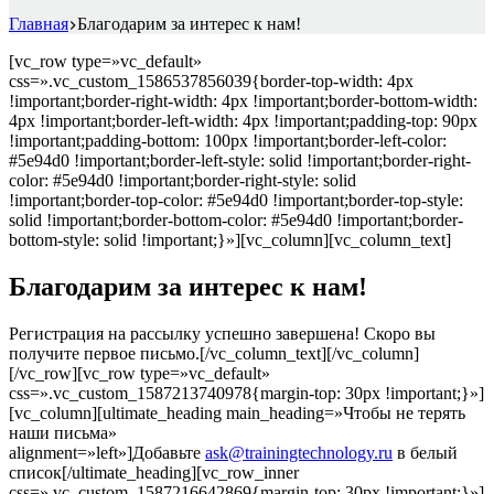
Главная
Благодарим за интерес к нам!
[vc_row type=»vc_default»
css=».vc_custom_1586537856039{border-top-width: 4px
!important;border-right-width: 4px !important;border-bottom-width:
4px !important;border-left-width: 4px !important;padding-top: 90px
!important;padding-bottom: 100px !important;border-left-color:
#5e94d0 !important;border-left-style: solid !important;border-right-
color: #5e94d0 !important;border-right-style: solid
!important;border-top-color: #5e94d0 !important;border-top-style:
solid !important;border-bottom-color: #5e94d0 !important;border-
bottom-style: solid !important;}»][vc_column][vc_column_text]
Благодарим за интерес к нам!
Регистрация на рассылку успешно завершена! Скоро вы
получите первое письмо.[/vc_column_text][/vc_column]
[/vc_row][vc_row type=»vc_default»
css=».vc_custom_1587213740978{margin-top: 30px !important;}»]
[vc_column][ultimate_heading main_heading=»Чтобы не терять
наши письма»
alignment=»left»]Добавьте
ask@trainingtechnology.ru
в белый
список[/ultimate_heading][vc_row_inner
css=».vc_custom_1587216642869{margin-top: 30px !important;}»]