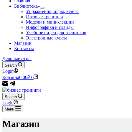
Главная
Библиотека
Упражнения, игры, кейсы
Готовые тренинги
Модели и мини-лекции
Инфографика и слайды
Учебное видео для тренингов
Электронные курсы
Магазин
Контакты
Деловые игры
Search
Login
Корзина
0.00
₽
0
Search
Login
Menu
Магазин