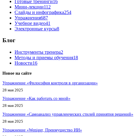
Готовые тренинги
16
Мини-лекции
112
Слайды и инфографика
254
Упражнения
687
Учебное видео
41
Электронные курсы
8
Блог
Инструменты тренера
2
Методы и приемы обучения
18
Новости
16
Новое на сайте
Упражнение «Философия контроля в организации»
28 мая 2025
Упражнение «Как работать со мной»
28 мая 2025
Упражнение «Самоанализ управленческих стилей принятия решений»
28 мая 2025
Упражнение «Weniger, Преимущество ИИ»