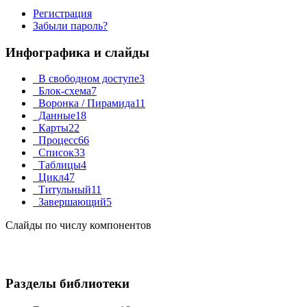
Регистрация
Забыли пароль?
Инфографика и слайды
В свободном доступе
3
Блок-схема
7
Воронка / Пирамида
11
Данные
18
Карты
22
Процесс
66
Список
33
Таблицы
4
Цикл
47
Титульный
11
Завершающий
5
Слайды по числу компонентов
Разделы библиотеки