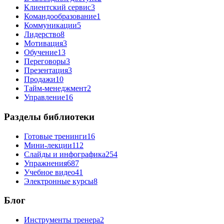
Клиентский сервис
3
Командообразование
1
Коммуникации
5
Лидерство
8
Мотивация
3
Обучение
13
Переговоры
3
Презентация
3
Продажи
10
Тайм-менеджмент
2
Управление
16
Разделы библиотеки
Готовые тренинги
16
Мини-лекции
112
Слайды и инфографика
254
Упражнения
687
Учебное видео
41
Электронные курсы
8
Блог
Инструменты тренера
2