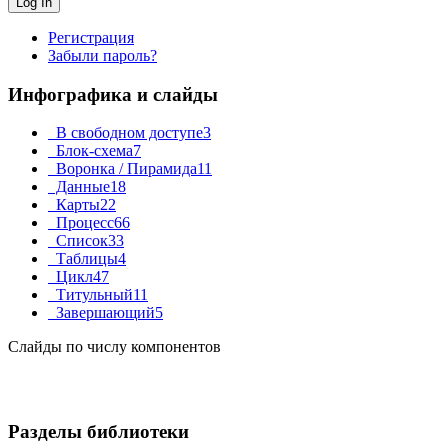
Регистрация
Забыли пароль?
Инфографика и слайды
В свободном доступе
3
Блок-схема
7
Воронка / Пирамида
11
Данные
18
Карты
22
Процесс
66
Список
33
Таблицы
4
Цикл
47
Титульный
11
Завершающий
5
Слайды по числу компонентов
Разделы библиотеки