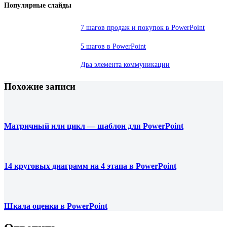
Популярные слайды
7 шагов продаж и покупок в PowerPoint
5 шагов в PowerPoint
Два элемента коммуникации
Похожие записи
Матричный или цикл — шаблон для PowerPoint
14 круговых диаграмм на 4 этапа в PowerPoint
Шкала оценки в PowerPoint