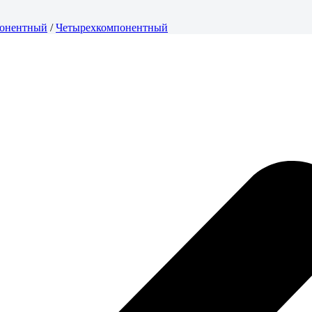
понентный
/
Четырехкомпонентный