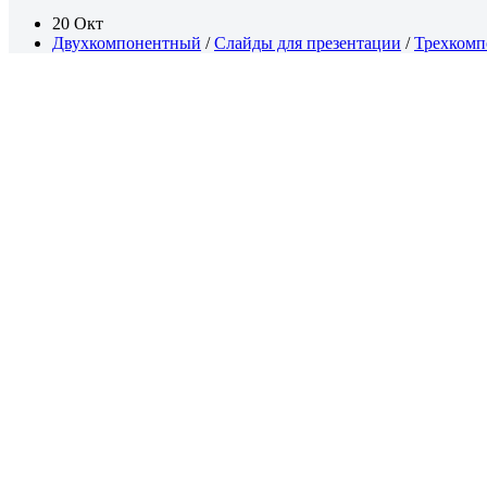
20 Окт
Двухкомпонентный
/
Слайды для презентации
/
Трехком