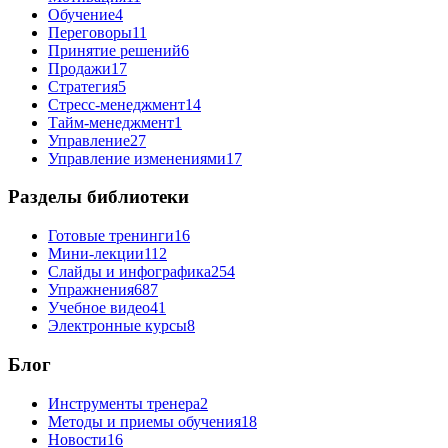
Обучение
4
Переговоры
11
Принятие решений
6
Продажи
17
Стратегия
5
Стресс-менеджмент
14
Тайм-менеджмент
1
Управление
27
Управление изменениями
17
Разделы библиотеки
Готовые тренинги
16
Мини-лекции
112
Слайды и инфографика
254
Упражнения
687
Учебное видео
41
Электронные курсы
8
Блог
Инструменты тренера
2
Методы и приемы обучения
18
Новости
16