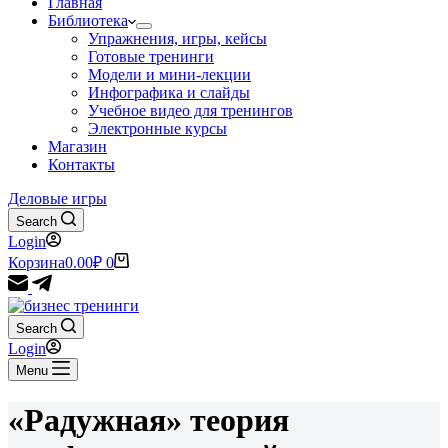
Главная
Библиотека
Упражнения, игры, кейсы
Готовые тренинги
Модели и мини-лекции
Инфографика и слайды
Учебное видео для тренингов
Электронные курсы
Магазин
Контакты
Деловые игры
Search
Login
Корзина
0.00
₽
0
Search
Login
Menu
«Радужная» теория