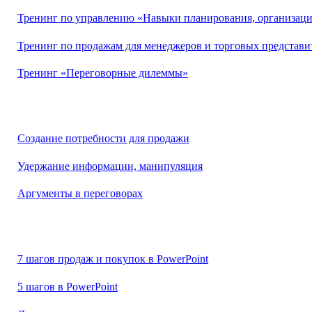
Тренинг по управлению «Навыки планирования, организаци
Тренинг по продажам для менеджеров и торговых представи
Тренинг «Переговорные дилеммы»
Создание потребности для продажи
Удержание информации, манипуляция
Аргументы в переговорах
7 шагов продаж и покупок в PowerPoint
5 шагов в PowerPoint