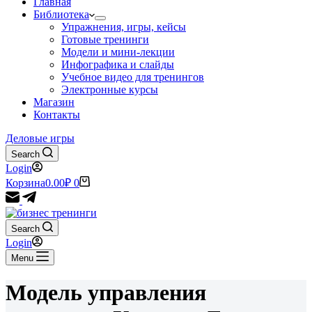
Главная
Библиотека
Упражнения, игры, кейсы
Готовые тренинги
Модели и мини-лекции
Инфографика и слайды
Учебное видео для тренингов
Электронные курсы
Магазин
Контакты
Деловые игры
Search
Login
Корзина
0.00
₽
0
Search
Login
Menu
Модель управления