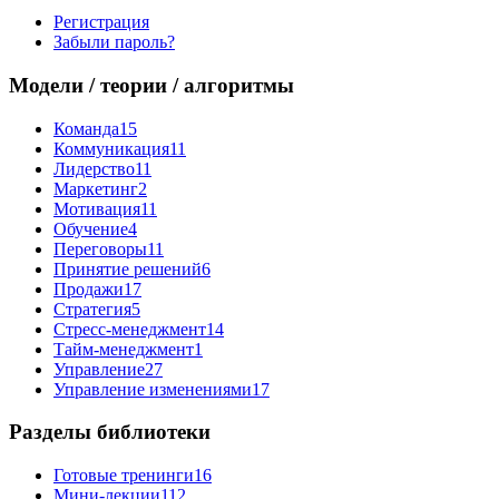
Регистрация
Забыли пароль?
Модели / теории / алгоритмы
Команда
15
Коммуникация
11
Лидерство
11
Маркетинг
2
Мотивация
11
Обучение
4
Переговоры
11
Принятие решений
6
Продажи
17
Стратегия
5
Стресс-менеджмент
14
Тайм-менеджмент
1
Управление
27
Управление изменениями
17
Разделы библиотеки
Готовые тренинги
16
Мини-лекции
112