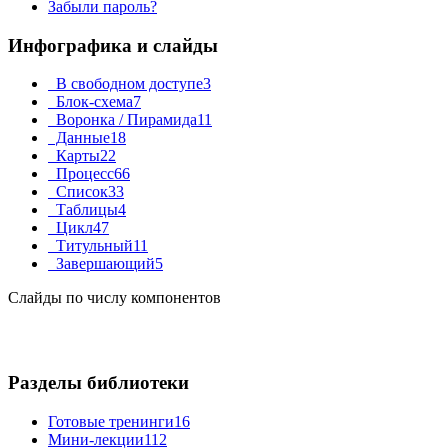
Забыли пароль?
Инфографика и слайды
В свободном доступе
3
Блок-схема
7
Воронка / Пирамида
11
Данные
18
Карты
22
Процесс
66
Список
33
Таблицы
4
Цикл
47
Титульный
11
Завершающий
5
Слайды по числу компонентов
Разделы библиотеки
Готовые тренинги
16
Мини-лекции
112