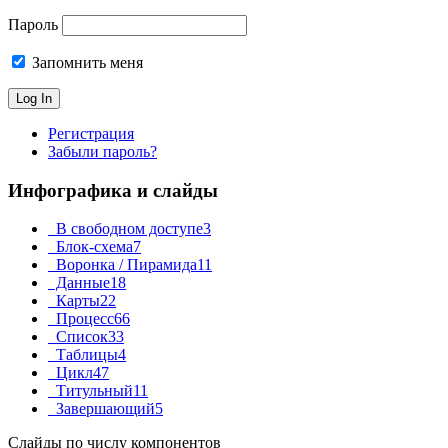
Пароль
Запомнить меня
Регистрация
Забыли пароль?
Инфографика и слайды
В свободном доступе
3
Блок-схема
7
Воронка / Пирамида
11
Данные
18
Карты
22
Процесс
66
Список
33
Таблицы
4
Цикл
47
Титульный
11
Завершающий
5
Слайды по числу компонентов