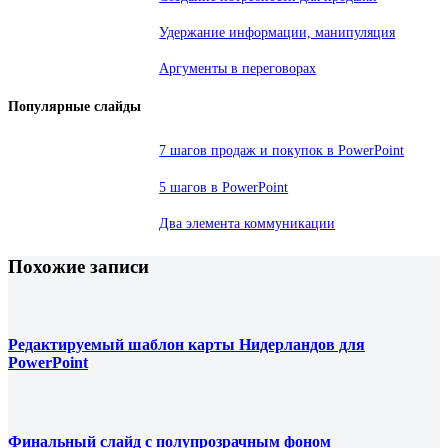
Удержание информации, манипуляция
Аргументы в переговорах
Популярные слайды
7 шагов продаж и покупок в PowerPoint
5 шагов в PowerPoint
Два элемента коммуникации
Похожие записи
Редактируемый шаблон карты Нидерландов для
PowerPoint
Финальный слайд с полупрозрачным фоном