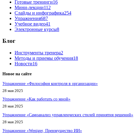
Готовые тренинги
16
Мини-лекции
112
Слайды и инфографика
254
Упражнения
687
Учебное видео
41
Электронные курсы
8
Блог
Инструменты тренера
2
Методы и приемы обучения
18
Новости
16
Новое на сайте
Упражнение «Философия контроля в организации»
28 мая 2025
Упражнение «Как работать со мной»
28 мая 2025
Упражнение «Самоанализ управленческих стилей принятия решений»
28 мая 2025
Упражнение «Weniger, Преимущество ИИ»