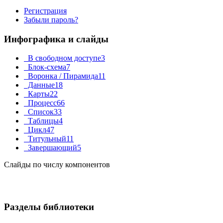
Регистрация
Забыли пароль?
Инфографика и слайды
В свободном доступе
3
Блок-схема
7
Воронка / Пирамида
11
Данные
18
Карты
22
Процесс
66
Список
33
Таблицы
4
Цикл
47
Титульный
11
Завершающий
5
Слайды по числу компонентов
Разделы библиотеки