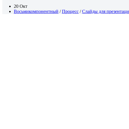
20 Окт
Восьмикомпонентный
/
Процесс
/
Слайды для презентац