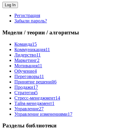
Регистрация
Забыли пароль?
Модели / теории / алгоритмы
Команда
15
Коммуникация
11
Лидерство
11
Маркетинг
2
Мотивация
11
Обучение
4
Переговоры
11
Принятие решений
6
Продажи
17
Стратегия
5
Стресс-менеджмент
14
Тайм-менеджмент
1
Управление
27
Управление изменениями
17
Разделы библиотеки