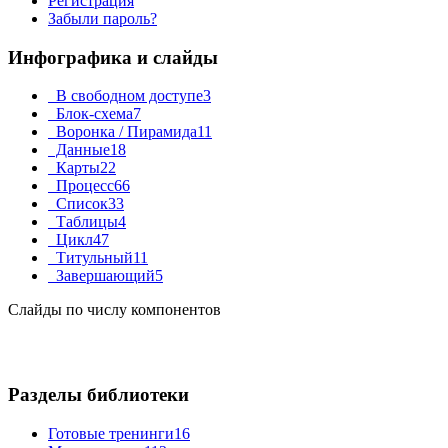
Регистрация
Забыли пароль?
Инфографика и слайды
В свободном доступе
3
Блок-схема
7
Воронка / Пирамида
11
Данные
18
Карты
22
Процесс
66
Список
33
Таблицы
4
Цикл
47
Титульный
11
Завершающий
5
Слайды по числу компонентов
Разделы библиотеки
Готовые тренинги
16