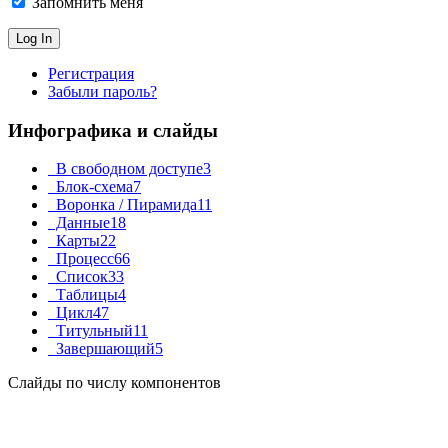
Запомнить меня
Регистрация
Забыли пароль?
Инфографика и слайды
В свободном доступе
3
Блок-схема
7
Воронка / Пирамида
11
Данные
18
Карты
22
Процесс
66
Список
33
Таблицы
4
Цикл
47
Титульный
11
Завершающий
5
Слайды по числу компонентов