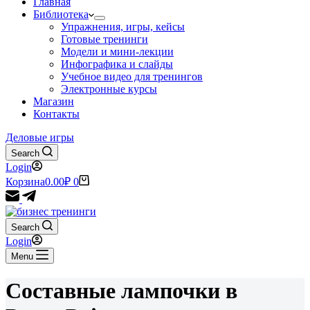
Главная
Библиотека
Упражнения, игры, кейсы
Готовые тренинги
Модели и мини-лекции
Инфографика и слайды
Учебное видео для тренингов
Электронные курсы
Магазин
Контакты
Деловые игры
Search
Login
Корзина
0.00
₽
0
Search
Login
Menu
Составные лампочки в