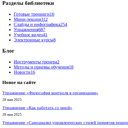
Разделы библиотеки
Готовые тренинги
16
Мини-лекции
112
Слайды и инфографика
254
Упражнения
687
Учебное видео
41
Электронные курсы
8
Блог
Инструменты тренера
2
Методы и приемы обучения
18
Новости
16
Новое на сайте
Упражнение «Философия контроля в организации»
28 мая 2025
Упражнение «Как работать со мной»
28 мая 2025
Упражнение «Самоанализ управленческих стилей принятия реше