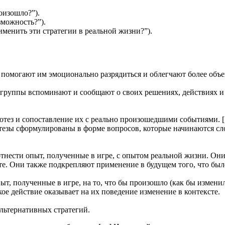
оизошло?”).
зможность?”).
менить эти стратегии в реальной жизни?”).
 помогают им эмоционально разрядиться и облегчают более объ
руппы вспоминают и сообщают о своих решениях, действиях и 
отез и сопоставление их с реально произошедшими событиями. 
езы сформулированы в форме вопросов, которые начинаются сло
тнести опыт, полученные в игре, с опытом реальной жизни. Они
сте. Они также подкрепляют применение в будущем того, что был
т, полученные в игре, на то, что бы произошло (как бы изменил
ое действие оказывает на их поведение изменение в контексте.
льтернативных стратегий.