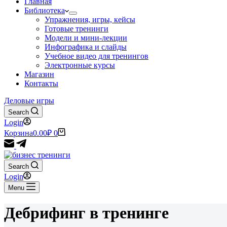
Главная
Библиотека
Упражнения, игры, кейсы
Готовые тренинги
Модели и мини-лекции
Инфографика и слайды
Учебное видео для тренингов
Электронные курсы
Магазин
Контакты
Деловые игры
Search
Login
Корзина
0.00
₽
0
Search
Login
Menu
Дебрифинг в тренинге