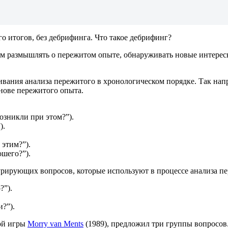
о итогов, без дебрифинга. Что такое дебрифинг?
размышлять о пережитом опыте, обнаруживать новые интересные
ивания анализа пережитого в хронологическом порядке. Так нап
нове пережитого опыта.
озникли при этом?”).
).
 этим?”).
ошего?”).
турирующих вопросов, которые используют в процессе анализа п
?”).
?”).
ой игры
Morry van Ments
(1989), предложил три группы вопросов