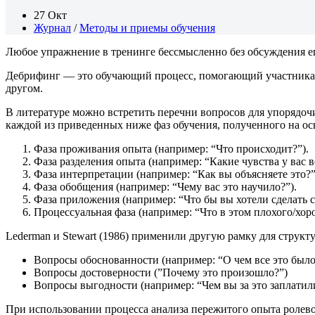
27 Окт
Журнал
/
Методы и приемы обучения
Любое упражнение в тренинге бессмысленно без обсуждения ег
Дебрифинг — это обучающий процесс, помогающий участникам 
другом.
В литературе можно встретить перечни вопросов для упорядоч
каждой из приведенных ниже фаз обучения, полученного на ос
Фаза проживания опыта (например: “Что происходит?”).
Фаза разделения опыта (например: “Какие чувства у вас в
Фаза интерпретации (например: “Как вы объясняете это?”
Фаза обобщения (например: “Чему вас это научило?”).
Фаза приложения (например: “Что бы вы хотели сделать с
Процессуальная фаза (например: “Что в этом плохого/хор
Lederman и Stewart (1986) применили другую рамку для струк
Вопросы обоснованности (например: “О чем все это было
Вопросы достоверности (”Почему это произошло?”)
Вопросы выгодности (например: “Чем вы за это заплатили
При использовании процесса анализа пережитого опыта ролев