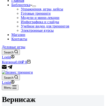
Главная
Библиотека
Упражнения, игры, кейсы
Готовые тренинги
Модели и мини-лекции
Инфографика и слайды
Учебное видео для тренингов
Электронные курсы
Магазин
Контакты
Деловые игры
Search
Login
Корзина
0.00
₽
0
Search
Login
Menu
Вернисаж