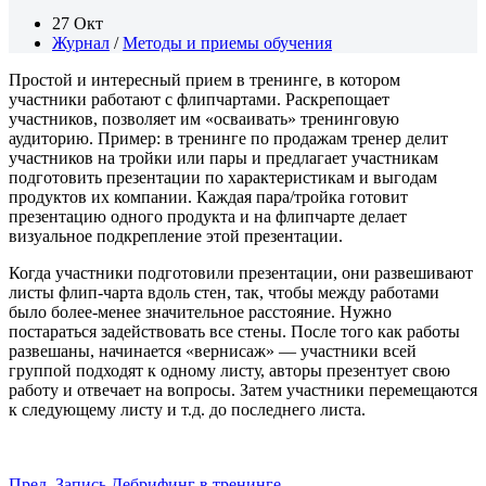
27 Окт
Журнал
/
Методы и приемы обучения
Простой и интересный прием в тренинге, в котором
участники работают с флипчартами. Раскрепощает
участников, позволяет им «осваивать» тренинговую
аудиторию. Пример: в тренинге по продажам тренер делит
участников на тройки или пары и предлагает участникам
подготовить презентации по характеристикам и выгодам
продуктов их компании.
Каждая пара/тройка готовит
презентацию одного продукта и на флипчарте делает
визуальное подкрепление этой презентации.
Когда участники подготовили презентации, они развешивают
листы флип-чарта вдоль стен, так, чтобы между работами
было более-менее значительное расстояние. Нужно
постараться задействовать все стены. После того как работы
развешаны, начинается «вернисаж» — участники всей
группой подходят к одному листу, авторы презентует свою
работу и отвечает на вопросы. Затем участники перемещаются
к следующему листу и т.д. до последнего листа.
Пред.
Запись
Дебрифинг в тренинге