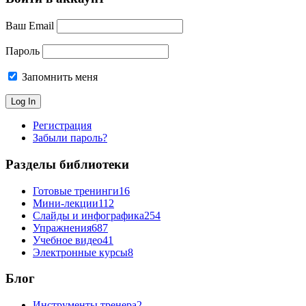
Ваш Email
Пароль
Запомнить меня
Регистрация
Забыли пароль?
Разделы библиотеки
Готовые тренинги
16
Мини-лекции
112
Слайды и инфографика
254
Упражнения
687
Учебное видео
41
Электронные курсы
8
Блог
Инструменты тренера
2