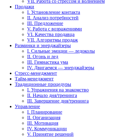
VII. Работа со стрессом и волнением
Продажи
I. Установление контакта
II. Анализ потребностей
III. Предложение
V. Работа с возражениями
VI. Качества продавца
VII. Алгоритмы продаж
Разминки и энерджайзеры
I. Сильные эмоции — ледоколы
II. Огонь и лед
III. Гимнастика ума
IV. Двигаемся — энерджайзеры
Стресс-менеджмент
Тайм-менеджмент
Традиционные процедуры
I. Упражнения на знакомство
II. Начало дня/тренинга
III. Завершение дня/тренинга
Управление
I. Планирование
II. Организация
III. Мотивация
IV. Коммуникации
V. Принятие решений