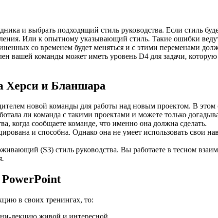
дника и выбрать подходящий стиль руководства. Если стиль буд
ления. Или к опытному указывающий стиль. Такие ошибки ведут
иненных со временем будет меняться и с этими переменами долж
ен вашей команды может иметь уровень D4 для задачи, которую 
а Херси и Бланшара
ителем новой команды для работы над новым проектом. В этом 
аботала ли команда с такими проектами и можете только догадыва
а, когда сообщаете команде, что именно она должна сделать.
рована и способна. Однако она не умеет использовать свои нав
живающий (S3) стиль руководства. Вы работаете в тесном взаи
я.
 PowerPoint
кцию в своих тренингах, то:
ини-лекцию живой и интересной.