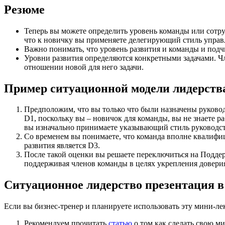
Резюме
Теперь вы можете определить уровень команды или сотру
что к новичку вы применяете делегирующий стиль управ
Важно понимать, что уровень развития и команды и подч
Уровни развития определяются конкретными задачами. Чл
отношении новой для него задачи.
Пример ситуационной модели лидерств
Предположим, что вы только что были назначены руковод
D1, поскольку вы – новичок для команды, вы не знаете р
вы изначально принимаете указывающий стиль руководств
Со временем вы понимаете, что команда вполне квалифици
развития является D3.
После такой оценки вы решаете переключиться на Поддер
поддерживая членов команды в целях укрепления довери
Ситуационное лидерство презентация в
Если вы бизнес-тренер и планируете использовать эту мини-ле
Рекомендуем прочитать
статью
о том как сделать свою м