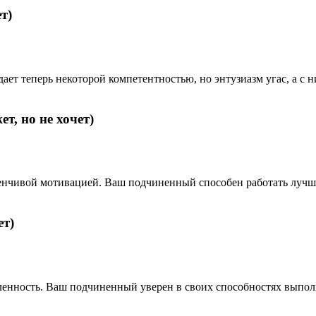
т)
ает теперь некоторой компетентностью, но энтузиазм угас, а с 
т, но не хочет)
чивой мотивацией. Ваш подчиненный способен работать лучше и
ет)
нность. Ваш подчиненный уверен в своих способностях выполнит