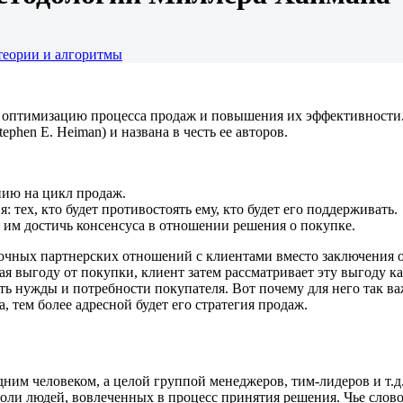
теории и алгоритмы
 оптимизацию процесса продаж и повышения их эффективности. 
phen E. Heiman) и названа в честь ее авторов.
нию на цикл продаж.
тех, кто будет противостоять ему, кто будет его поддерживать.
ь им достичь консенсуса в отношении решения о покупке.
очных партнерских отношений с клиентами вместо заключения од
я выгоду от покупки, клиент затем рассматривает эту выгоду к
ть нужды и потребности покупателя. Вот почему для него так в
, тем более адресной будет его стратегия продаж.
дним человеком, а целой группой менеджеров, тим-лидеров и т.
роли людей, вовлеченных в процесс принятия решения. Чье слов