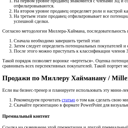
На первом уровне продавец знакомится с членами ЗЦ и 
отфильтровываются.
На втором уровне продавец определяет роли и настрой к
На третьем этапе продавец отфильтровывает все потенц
успешной сделки.
Согласно методологии Миллера-Хаймана, последовательность и
Сначала необходимо завершить третий этап
Затем следует определить потенциальных покупателей и с
После этого можно приступать к классификации членов 
Такой порядок позволяет воронке «вертеться». Оценка потенц
сравнивать всех перспективных покупателей. Такой портрет 
Продажи по Миллеру Хайманану / Mille
Если вы бизнес-тренер и планируете использовать эту мини-ле
Рекомендуем прочитать
статью
о том как сделать свою м
Скачайте презентацию в формате PowerPoint для визуаль
Премиальный контент
Ссылка на скачивание этой презентации и другой премиальны