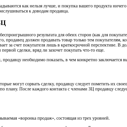
кладываются как нельзя лучше, и покупка вашего продукта ничег
рислушиваться к доводам продавца.
ЗЦ
проигрышного результата для обеих сторон (как для покупателе
, продавец должен продавать товар только тем покупателям, ко
вает за счет покупателя лишь в краткосрочной перспективе. В д
первой сделки, вряд ли захочет покупать что-то еще.
, продавцу необходимо показать, в чем конкретно заключается в
оторые могут сорвать сделку, продавцу следует пометить их св
е по плану. После каждого контакта с членами ЗЦ продавцу сле
ываемая «воронка продаж», состоящая из трех уровней.