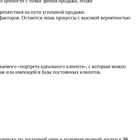
 ценности с точки зрения продажи, позже
препятствия на пути успешной продажи.
факторов. Остаются лишь процессы с высокой вероятностью
ваемого «портрета идеального клиента», с которым можно
даж или имеющейся базы постоянных клиентов.
одписку по доступной цене и получите полный доступ к
16