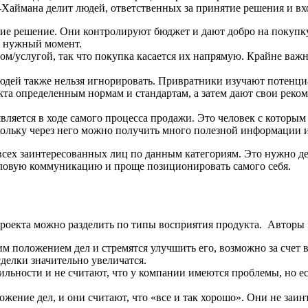
аймана делит людей, ответственных за принятие решения и вхо
 решение. Они контролируют бюджет и дают добро на покупку.
в нужный момент.
ом/услугой, так что покупка касается их напрямую. Крайне важ
юдей также нельзя игнорировать. Привратники изучают потенц
укта определенным нормам и стандартам, а затем дают свои рек
является в ходе самого процесса продажи. Это человек с которы
кольку через него можно получить много полезной информации и
сех заинтересованных лиц по данным категориям. Это нужно де
деловую коммуникацию и проще позиционировать самого себя.
роекта можно разделить по типы восприятия продукта. Авторы 
 положением дел и стремятся улучшить его, возможно за счет ва
делки значительно увеличатся.
ильности и не считают, что у компании имеются проблемы, но ес
ожение дел, и они считают, что «все и так хорошо». Они не заи