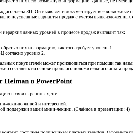
собирает о них всю возможную информацию. Данные, не имеющие
аждого члена ЗЦ. Он выявляет и документирует все возможные 
иально неуспешные варианты продаж с учетом вышеизложенных 
 иерархия данных уровней в процессе продаж выглядит так:
обрать о них информацию, как того требует уровень 1.
ЗЦ согласно уровню 2.
иальных покупателей может производиться при помощи так назы
можно составить на основе прошлого положительного опыта про
r Heiman в PowerPoint
кцию в своих тренингах, то:
ини-лекцию живой и интересной.
ной поддержки вашей мини-лекции. (Слайдов в презентации: 4)
й контент доступны подписчикам платных тарифов. Оформите п