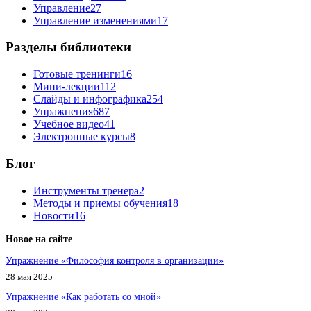
Управление
27
Управление изменениями
17
Разделы библиотеки
Готовые тренинги
16
Мини-лекции
112
Слайды и инфографика
254
Упражнения
687
Учебное видео
41
Электронные курсы
8
Блог
Инструменты тренера
2
Методы и приемы обучения
18
Новости
16
Новое на сайте
Упражнение «Философия контроля в организации»
28 мая 2025
Упражнение «Как работать со мной»