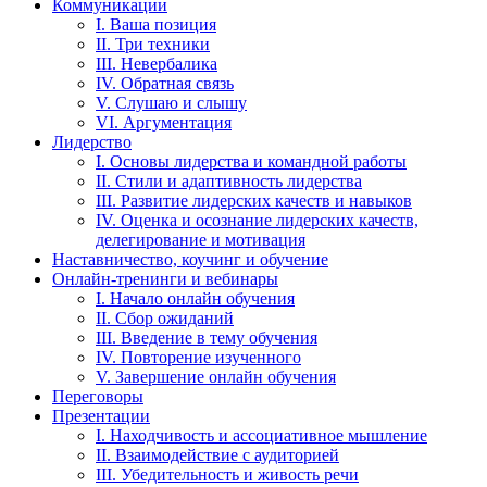
Коммуникации
I. Ваша позиция
II. Три техники
III. Невербалика
IV. Обратная связь
V. Слушаю и слышу
VI. Аргументация
Лидерство
I. Основы лидерства и командной работы
II. Стили и адаптивность лидерства
III. Развитие лидерских качеств и навыков
IV. Оценка и осознание лидерских качеств,
делегирование и мотивация
Наставничество, коучинг и обучение
Онлайн-тренинги и вебинары
I. Начало онлайн обучения
II. Сбор ожиданий
III. Введение в тему обучения
IV. Повторение изученного
V. Завершение онлайн обучения
Переговоры
Презентации
I. Находчивость и ассоциативное мышление
II. Взаимодействие с аудиторией
III. Убедительность и живость речи