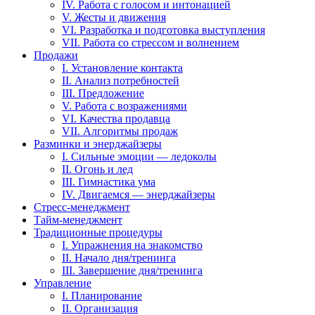
IV. Работа с голосом и интонацией
V. Жесты и движения
VI. Разработка и подготовка выступления
VII. Работа со стрессом и волнением
Продажи
I. Установление контакта
II. Анализ потребностей
III. Предложение
V. Работа с возражениями
VI. Качества продавца
VII. Алгоритмы продаж
Разминки и энерджайзеры
I. Сильные эмоции — ледоколы
II. Огонь и лед
III. Гимнастика ума
IV. Двигаемся — энерджайзеры
Стресс-менеджмент
Тайм-менеджмент
Традиционные процедуры
I. Упражнения на знакомство
II. Начало дня/тренинга
III. Завершение дня/тренинга
Управление
I. Планирование
II. Организация