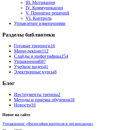
III. Мотивация
IV. Коммуникации
V. Принятие решений
VI. Контроль
Управление изменениями
Разделы библиотеки
Готовые тренинги
16
Мини-лекции
112
Слайды и инфографика
254
Упражнения
687
Учебное видео
41
Электронные курсы
8
Блог
Инструменты тренера
2
Методы и приемы обучения
18
Новости
16
Новое на сайте
Упражнение «Философия контроля в организации»