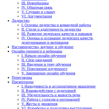
III. Невербалика
IV. Обратная связь
V. Слушаю и слышу
VI. Аргументация
Лидерство
I. Основы лидерства и командной работы
II. Стили и адаптивность лидерства
III. Развитие лидерских качеств и навыков
IV. Оценка и осознание лидерских качеств,
делегирование и мотивация
Наставничество, коучинг и обучение
Онлайн-тренинги и вебинары
I. Начало онлайн обучения
II. Сбор ожиданий
III. Введение в тему обучения
IV. Повторение изученного
V. Завершение онлайн обучения
Переговоры
Презентации
I. Находчивость и ассоциативное мышление
II. Взаимодействие с аудиторией
III. Убедительность и живость речи
IV. Работа с голосом и интонацией
V. Жесты и движения
VI. Разработка и подготовка выступления