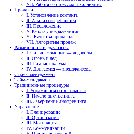
VII. Работа со стрессом и волнением
Продажи
I. Установление контакта
II. Анализ потребностей
III. Предложение
V. Работа с возражениями
VI. Качества продавца
VII. Алгоритмы продаж
Разминки и энерджайзеры
I. Сильные эмоции — ледоколы
II. Огонь и лед
III. Гимнастика ума
IV. Двигаемся — энерджайзеры
Стресс-менеджмент
Тайм-менеджмент
Традиционные процедуры
I. Упражнения на знакомство
II. Начало дня/тренинга
III. Завершение дня/тренинга
Управление
I. Планирование
II. Организация
III. Мотивация
IV. Коммуникации
V. Принятие решений