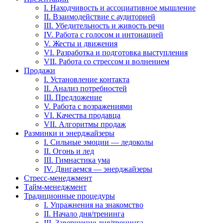
I. Находчивость и ассоциативное мышление
II. Взаимодействие с аудиторией
III. Убедительность и живость речи
IV. Работа с голосом и интонацией
V. Жесты и движения
VI. Разработка и подготовка выступления
VII. Работа со стрессом и волнением
Продажи
I. Установление контакта
II. Анализ потребностей
III. Предложение
V. Работа с возражениями
VI. Качества продавца
VII. Алгоритмы продаж
Разминки и энерджайзеры
I. Сильные эмоции — ледоколы
II. Огонь и лед
III. Гимнастика ума
IV. Двигаемся — энерджайзеры
Стресс-менеджмент
Тайм-менеджмент
Традиционные процедуры
I. Упражнения на знакомство
II. Начало дня/тренинга
III. Завершение дня/тренинга