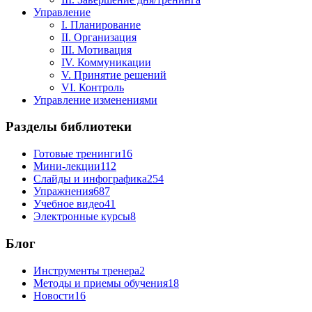
Управление
I. Планирование
II. Организация
III. Мотивация
IV. Коммуникации
V. Принятие решений
VI. Контроль
Управление изменениями
Разделы библиотеки
Готовые тренинги
16
Мини-лекции
112
Слайды и инфографика
254
Упражнения
687
Учебное видео
41
Электронные курсы
8
Блог
Инструменты тренера
2
Методы и приемы обучения
18
Новости
16