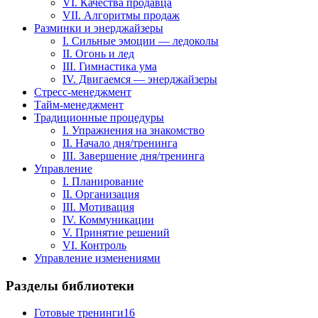
VI. Качества продавца
VII. Алгоритмы продаж
Разминки и энерджайзеры
I. Сильные эмоции — ледоколы
II. Огонь и лед
III. Гимнастика ума
IV. Двигаемся — энерджайзеры
Стресс-менеджмент
Тайм-менеджмент
Традиционные процедуры
I. Упражнения на знакомство
II. Начало дня/тренинга
III. Завершение дня/тренинга
Управление
I. Планирование
II. Организация
III. Мотивация
IV. Коммуникации
V. Принятие решений
VI. Контроль
Управление изменениями
Разделы библиотеки
Готовые тренинги
16