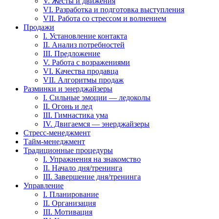
V. Жесты и движения
VI. Разработка и подготовка выступления
VII. Работа со стрессом и волнением
Продажи
I. Установление контакта
II. Анализ потребностей
III. Предложение
V. Работа с возражениями
VI. Качества продавца
VII. Алгоритмы продаж
Разминки и энерджайзеры
I. Сильные эмоции — ледоколы
II. Огонь и лед
III. Гимнастика ума
IV. Двигаемся — энерджайзеры
Стресс-менеджмент
Тайм-менеджмент
Традиционные процедуры
I. Упражнения на знакомство
II. Начало дня/тренинга
III. Завершение дня/тренинга
Управление
I. Планирование
II. Организация
III. Мотивация