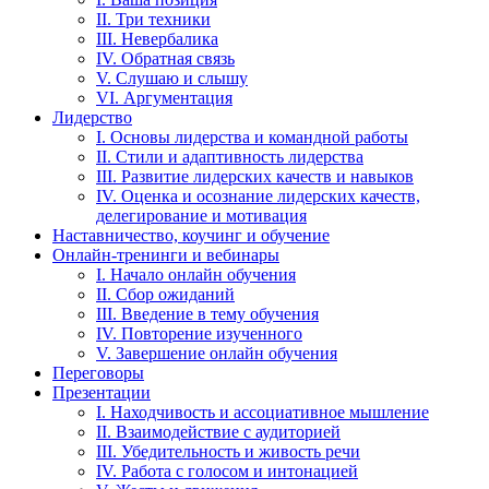
II. Три техники
III. Невербалика
IV. Обратная связь
V. Слушаю и слышу
VI. Аргументация
Лидерство
I. Основы лидерства и командной работы
II. Стили и адаптивность лидерства
III. Развитие лидерских качеств и навыков
IV. Оценка и осознание лидерских качеств,
делегирование и мотивация
Наставничество, коучинг и обучение
Онлайн-тренинги и вебинары
I. Начало онлайн обучения
II. Сбор ожиданий
III. Введение в тему обучения
IV. Повторение изученного
V. Завершение онлайн обучения
Переговоры
Презентации
I. Находчивость и ассоциативное мышление
II. Взаимодействие с аудиторией
III. Убедительность и живость речи
IV. Работа с голосом и интонацией