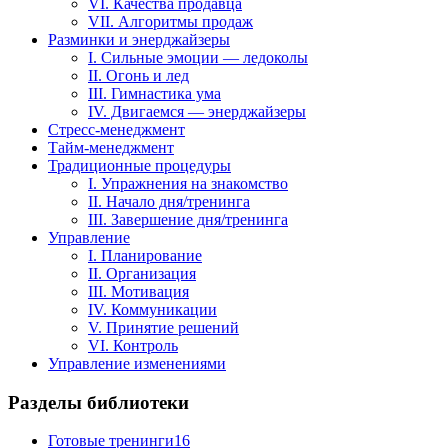
VI. Качества продавца
VII. Алгоритмы продаж
Разминки и энерджайзеры
I. Сильные эмоции — ледоколы
II. Огонь и лед
III. Гимнастика ума
IV. Двигаемся — энерджайзеры
Стресс-менеджмент
Тайм-менеджмент
Традиционные процедуры
I. Упражнения на знакомство
II. Начало дня/тренинга
III. Завершение дня/тренинга
Управление
I. Планирование
II. Организация
III. Мотивация
IV. Коммуникации
V. Принятие решений
VI. Контроль
Управление изменениями
Разделы библиотеки
Готовые тренинги
16