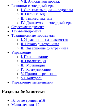
VII. Алгоритмы продаж
Разминки и энерджайзеры
I. Сильные эмоции — ледоколы
II. Огонь и лед
III. Гимнастика ума
IV. Двигаемся — энерджайзеры
Стресс-менеджмент
Тайм-менеджмент
Традиционные процедуры
I. Упражнения на знакомство
II. Начало дня/тренинга
III. Завершение дня/тренинга
Управление
I. Планирование
II. Организация
III. Мотивация
IV. Коммуникации
V. Принятие решений
VI. Контроль
Управление изменениями
Разделы библиотеки
Готовые тренинги
16
Мини-лекции
112