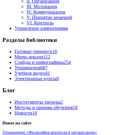
II. Организация
III. Мотивация
IV. Коммуникации
V. Принятие решений
VI. Контроль
Управление изменениями
Разделы библиотеки
Готовые тренинги
16
Мини-лекции
112
Слайды и инфографика
254
Упражнения
687
Учебное видео
41
Электронные курсы
8
Блог
Инструменты тренера
2
Методы и приемы обучения
18
Новости
16
Новое на сайте
Упражнение «Философия контроля в организации»