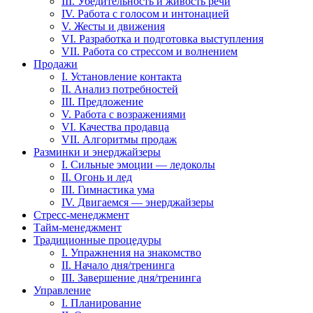
III. Убедительность и живость речи
IV. Работа с голосом и интонацией
V. Жесты и движения
VI. Разработка и подготовка выступления
VII. Работа со стрессом и волнением
Продажи
I. Установление контакта
II. Анализ потребностей
III. Предложение
V. Работа с возражениями
VI. Качества продавца
VII. Алгоритмы продаж
Разминки и энерджайзеры
I. Сильные эмоции — ледоколы
II. Огонь и лед
III. Гимнастика ума
IV. Двигаемся — энерджайзеры
Стресс-менеджмент
Тайм-менеджмент
Традиционные процедуры
I. Упражнения на знакомство
II. Начало дня/тренинга
III. Завершение дня/тренинга
Управление
I. Планирование