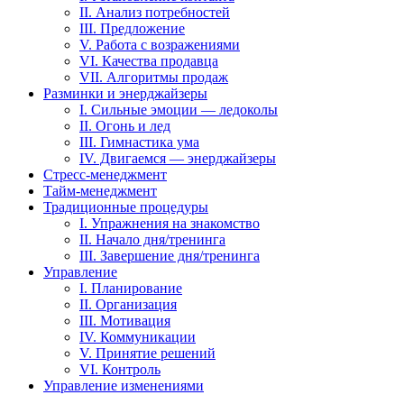
II. Анализ потребностей
III. Предложение
V. Работа с возражениями
VI. Качества продавца
VII. Алгоритмы продаж
Разминки и энерджайзеры
I. Сильные эмоции — ледоколы
II. Огонь и лед
III. Гимнастика ума
IV. Двигаемся — энерджайзеры
Стресс-менеджмент
Тайм-менеджмент
Традиционные процедуры
I. Упражнения на знакомство
II. Начало дня/тренинга
III. Завершение дня/тренинга
Управление
I. Планирование
II. Организация
III. Мотивация
IV. Коммуникации
V. Принятие решений
VI. Контроль
Управление изменениями