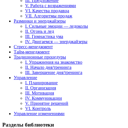
III. Предложение
V. Работа с возражениями
VI. Качества продавца
VII. Алгоритмы продаж
Разминки и энерджайзеры
I. Сильные эмоции — ледоколы
II. Огонь и лед
III. Гимнастика ума
IV. Двигаемся — энерджайзеры
Стресс-менеджмент
Тайм-менеджмент
Традиционные процедуры
I. Упражнения на знакомство
II. Начало дня/тренинга
III. Завершение дня/тренинга
Управление
I. Планирование
II. Организация
III. Мотивация
IV. Коммуникации
V. Принятие решений
VI. Контроль
Управление изменениями
Разделы библиотеки