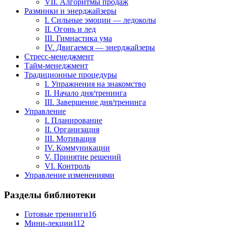
VII. Алгоритмы продаж
Разминки и энерджайзеры
I. Сильные эмоции — ледоколы
II. Огонь и лед
III. Гимнастика ума
IV. Двигаемся — энерджайзеры
Стресс-менеджмент
Тайм-менеджмент
Традиционные процедуры
I. Упражнения на знакомство
II. Начало дня/тренинга
III. Завершение дня/тренинга
Управление
I. Планирование
II. Организация
III. Мотивация
IV. Коммуникации
V. Принятие решений
VI. Контроль
Управление изменениями
Разделы библиотеки
Готовые тренинги
16
Мини-лекции
112