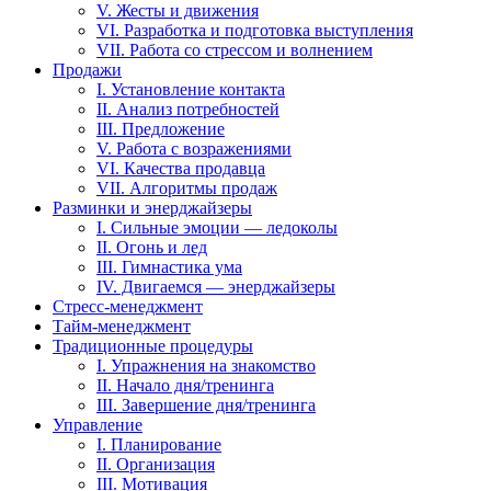
V. Жесты и движения
VI. Разработка и подготовка выступления
VII. Работа со стрессом и волнением
Продажи
I. Установление контакта
II. Анализ потребностей
III. Предложение
V. Работа с возражениями
VI. Качества продавца
VII. Алгоритмы продаж
Разминки и энерджайзеры
I. Сильные эмоции — ледоколы
II. Огонь и лед
III. Гимнастика ума
IV. Двигаемся — энерджайзеры
Стресс-менеджмент
Тайм-менеджмент
Традиционные процедуры
I. Упражнения на знакомство
II. Начало дня/тренинга
III. Завершение дня/тренинга
Управление
I. Планирование
II. Организация
III. Мотивация