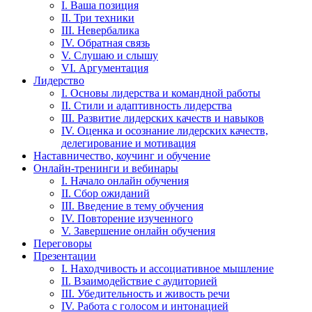
I. Ваша позиция
II. Три техники
III. Невербалика
IV. Обратная связь
V. Слушаю и слышу
VI. Аргументация
Лидерство
I. Основы лидерства и командной работы
II. Стили и адаптивность лидерства
III. Развитие лидерских качеств и навыков
IV. Оценка и осознание лидерских качеств,
делегирование и мотивация
Наставничество, коучинг и обучение
Онлайн-тренинги и вебинары
I. Начало онлайн обучения
II. Сбор ожиданий
III. Введение в тему обучения
IV. Повторение изученного
V. Завершение онлайн обучения
Переговоры
Презентации
I. Находчивость и ассоциативное мышление
II. Взаимодействие с аудиторией
III. Убедительность и живость речи
IV. Работа с голосом и интонацией