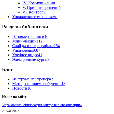
IV. Коммуникации
V. Принятие решений
VI. Контроль
Управление изменениями
Разделы библиотеки
Готовые тренинги
16
Мини-лекции
112
Слайды и инфографика
254
Упражнения
687
Учебное видео
41
Электронные курсы
8
Блог
Инструменты тренера
2
Методы и приемы обучения
18
Новости
16
Новое на сайте
Упражнение «Философия контроля в организации»
28 мая 2025