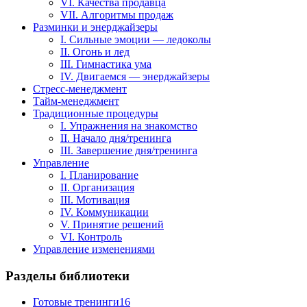
VI. Качества продавца
VII. Алгоритмы продаж
Разминки и энерджайзеры
I. Сильные эмоции — ледоколы
II. Огонь и лед
III. Гимнастика ума
IV. Двигаемся — энерджайзеры
Стресс-менеджмент
Тайм-менеджмент
Традиционные процедуры
I. Упражнения на знакомство
II. Начало дня/тренинга
III. Завершение дня/тренинга
Управление
I. Планирование
II. Организация
III. Мотивация
IV. Коммуникации
V. Принятие решений
VI. Контроль
Управление изменениями
Разделы библиотеки
Готовые тренинги
16