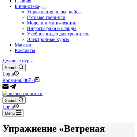
Главная
Библиотека
Упражнения, игры, кейсы
Готовые тренинги
Модели и мини-лекции
Инфографика и слайды
Учебное видео для тренингов
Электронные курсы
Магазин
Контакты
Деловые игры
Search
Login
Корзина
0.00
₽
0
Search
Login
Menu
Упражнение «Ветреная