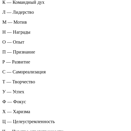
К — Командный дух
Л — Лидерство
М — Мотив
Н — Награды
О — Опыт
П — Признание
Р — Развитие
С — Самореализация
Т — Творчество
У — Успех
Ф — Фокус
Х — Харизма
Ц — Целеустремленность