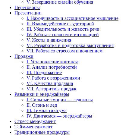
V. Завершение онлайн обучения
Переговоры
Презентации
I. Находчивость и ассоциативное мышление
II. Взаимодействие с аудиторией
III. Убедительность и живость речи
IV. Работа с голосом и интонацией
V. Жесты и движения
VI. Разработка и подготовка выступления
VII. Работа со стрессом и волнением
Продажи
I. Установление контакта
II. Анализ потребностей
III. Предложение
V. Работа с возражениями
VI. Качества продавца
VII. Алгоритмы продаж
Разминки и энерджайзеры
I. Сильные эмоции — ледоколы
II. Огонь и лед
III. Гимнастика ума
IV. Двигаемся — энерджайзеры
Стресс-менеджмент
Тайм-менеджмент
Традиционные процедуры