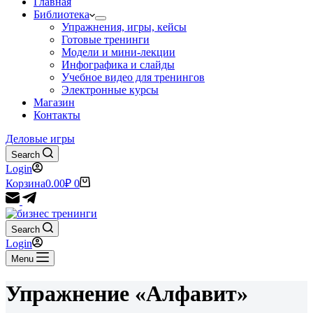
Главная
Библиотека
Упражнения, игры, кейсы
Готовые тренинги
Модели и мини-лекции
Инфографика и слайды
Учебное видео для тренингов
Электронные курсы
Магазин
Контакты
Деловые игры
Search
Login
Корзина
0.00
₽
0
Search
Login
Menu
Упражнение «Алфавит»