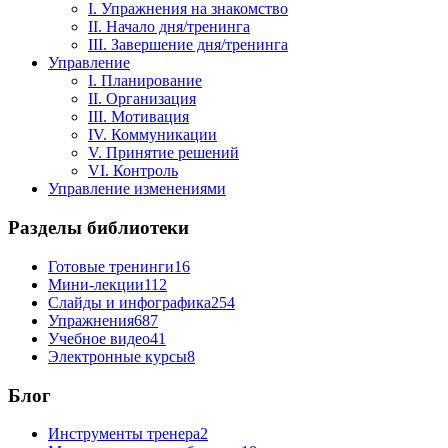
I. Упражнения на знакомство
II. Начало дня/тренинга
III. Завершение дня/тренинга
Управление
I. Планирование
II. Организация
III. Мотивация
IV. Коммуникации
V. Принятие решений
VI. Контроль
Управление изменениями
Разделы библиотеки
Готовые тренинги
16
Мини-лекции
112
Слайды и инфографика
254
Упражнения
687
Учебное видео
41
Электронные курсы
8
Блог
Инструменты тренера
2