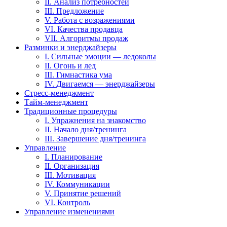
II. Анализ потребностей
III. Предложение
V. Работа с возражениями
VI. Качества продавца
VII. Алгоритмы продаж
Разминки и энерджайзеры
I. Сильные эмоции — ледоколы
II. Огонь и лед
III. Гимнастика ума
IV. Двигаемся — энерджайзеры
Стресс-менеджмент
Тайм-менеджмент
Традиционные процедуры
I. Упражнения на знакомство
II. Начало дня/тренинга
III. Завершение дня/тренинга
Управление
I. Планирование
II. Организация
III. Мотивация
IV. Коммуникации
V. Принятие решений
VI. Контроль
Управление изменениями