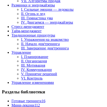
VII. Алгоритмы продаж
Разминки и энерджайзеры
I. Сильные эмоции — ледоколы
II. Огонь и лед
III. Гимнастика ума
IV. Двигаемся — энерджайзеры
Стресс-менеджмент
Тайм-менеджмент
Традиционные процедуры
I. Упражнения на знакомство
II. Начало дня/тренинга
III. Завершение дня/тренинга
Управление
I. Планирование
II. Организация
III. Мотивация
IV. Коммуникации
V. Принятие решений
VI. Контроль
Управление изменениями
Разделы библиотеки
Готовые тренинги
16
Мини-лекции
112