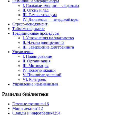
Разминки и энерджайзеры
I. Сильные эмоции — ледоколы
II. Огонь и лед
III. Гимнастика ума
IV. Двигаемся — энерджайзеры
Стресс-менеджмент
Тайм-менеджмент
Традиционные процедуры
I. Упражнения на знакомство
II. Начало дня/тренинга
III. Завершение дня/тренинга
Управление
I. Планирование
II. Организация
III. Мотивация
IV. Коммуникации
V. Принятие решений
VI. Контроль
Управление изменениями
Разделы библиотеки
Готовые тренинги
16
Мини-лекции
112
Слайды и инфографика
254