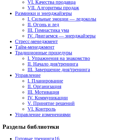
VI. Качества продавца
VII. Алгоритмы продаж
Разминки и энерджайзеры
I. Сильные эмоции — ледоколы
II. Огонь и лед
III. Гимнастика ума
IV. Двигаемся — энерджайзеры
Стресс-менеджмент
Тайм-менеджмент
Традиционные процедуры
I. Упражнения на знакомство
II. Начало дня/тренинга
III. Завершение дня/тренинга
Управление
I. Планирование
II. Организация
III. Мотивация
IV. Коммуникации
V. Принятие решений
VI. Контроль
Управление изменениями
Разделы библиотеки
Готовые тренинги
16