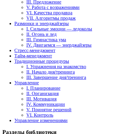
III. Предложение
V. Работа с возражениями
VI. Качества продавца
VII. Алгоритмы продаж
Разминки и энерджайзеры
I. Сильные эмоции — ледоколы
II. Огонь и лед
III. Гимнастика ума
IV. Двигаемся — энерджайзеры
Стресс-менеджмент
Тайм-менеджмент
Традиционные процедуры
I. Упражнения на знакомство
II. Начало дня/тренинга
III. Завершение дня/тренинга
Управление
I. Планирование
II. Организация
III. Мотивация
IV. Коммуникации
V. Принятие решений
VI. Контроль
Управление изменениями
Разделы библиотеки