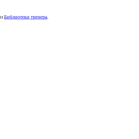
из
Библиотеки тренера
.