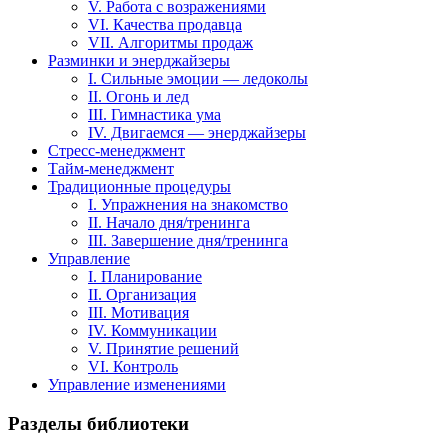
V. Работа с возражениями
VI. Качества продавца
VII. Алгоритмы продаж
Разминки и энерджайзеры
I. Сильные эмоции — ледоколы
II. Огонь и лед
III. Гимнастика ума
IV. Двигаемся — энерджайзеры
Стресс-менеджмент
Тайм-менеджмент
Традиционные процедуры
I. Упражнения на знакомство
II. Начало дня/тренинга
III. Завершение дня/тренинга
Управление
I. Планирование
II. Организация
III. Мотивация
IV. Коммуникации
V. Принятие решений
VI. Контроль
Управление изменениями
Разделы библиотеки