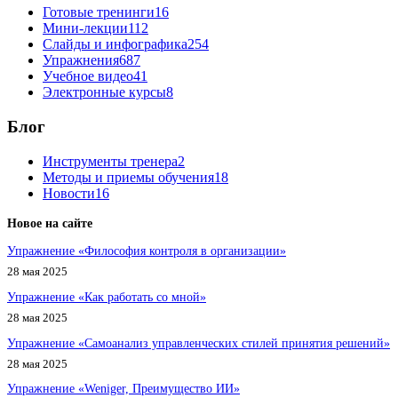
Готовые тренинги
16
Мини-лекции
112
Слайды и инфографика
254
Упражнения
687
Учебное видео
41
Электронные курсы
8
Блог
Инструменты тренера
2
Методы и приемы обучения
18
Новости
16
Новое на сайте
Упражнение «Философия контроля в организации»
28 мая 2025
Упражнение «Как работать со мной»
28 мая 2025
Упражнение «Самоанализ управленческих стилей принятия решений»
28 мая 2025
Упражнение «Weniger, Преимущество ИИ»