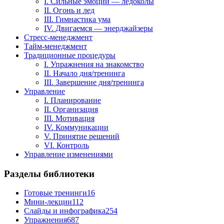
I. Сильные эмоции — ледоколы
II. Огонь и лед
III. Гимнастика ума
IV. Двигаемся — энерджайзеры
Стресс-менеджмент
Тайм-менеджмент
Традиционные процедуры
I. Упражнения на знакомство
II. Начало дня/тренинга
III. Завершение дня/тренинга
Управление
I. Планирование
II. Организация
III. Мотивация
IV. Коммуникации
V. Принятие решений
VI. Контроль
Управление изменениями
Разделы библиотеки
Готовые тренинги
16
Мини-лекции
112
Слайды и инфографика
254
Упражнения
687