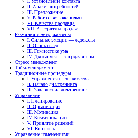
I. Установление контакта
II. Анализ потребностей
III. Предложение
V. Работа с возражениями
VI. Качества продавца
VII. Алгоритмы продаж
Разминки и энерджайзеры
I. Сильные эмоции — ледоколы
II. Огонь и лед
III. Гимнастика ума
IV. Двигаемся — энерджайзеры
Стресс-менеджмент
Тайм-менеджмент
Традиционные процедуры
I. Упражнения на знакомство
II. Начало дня/тренинга
III. Завершение дня/тренинга
Управление
I. Планирование
II. Организация
III. Мотивация
IV. Коммуникации
V. Принятие решений
VI. Контроль
Управление изменениями