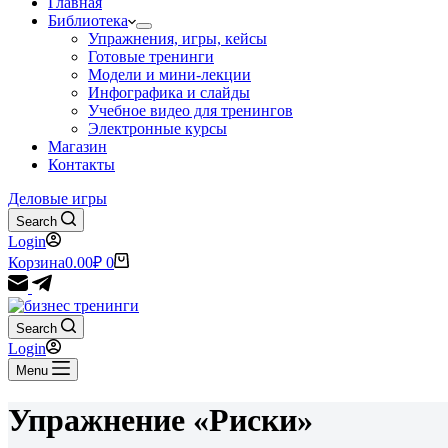
Главная
Библиотека
Упражнения, игры, кейсы
Готовые тренинги
Модели и мини-лекции
Инфографика и слайды
Учебное видео для тренингов
Электронные курсы
Магазин
Контакты
Деловые игры
Search
Login
Корзина
0.00
₽
0
Search
Login
Menu
Упражнение «Риски»