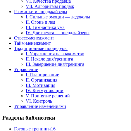
VI. Качества продавца
VII. Алгоритмы продаж
Разминки и энерджайзеры
I. Сильные эмоции — ледоколы
II. Огонь и лед
III. Гимнастика ума
IV. Двигаемся — энерджайзеры
Стресс-менеджмент
Тайм-менеджмент
Традиционные процедуры
I. Упражнения на знакомство
II. Начало дня/тренинга
III. Завершение дня/тренинга
Управление
I. Планирование
II. Организация
III. Мотивация
IV. Коммуникации
V. Принятие решений
VI. Контроль
Управление изменениями
Разделы библиотеки
Готовые тренинги
16