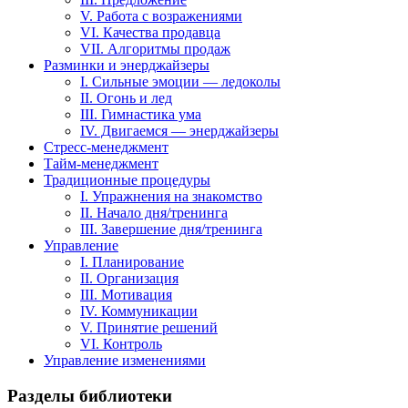
V. Работа с возражениями
VI. Качества продавца
VII. Алгоритмы продаж
Разминки и энерджайзеры
I. Сильные эмоции — ледоколы
II. Огонь и лед
III. Гимнастика ума
IV. Двигаемся — энерджайзеры
Стресс-менеджмент
Тайм-менеджмент
Традиционные процедуры
I. Упражнения на знакомство
II. Начало дня/тренинга
III. Завершение дня/тренинга
Управление
I. Планирование
II. Организация
III. Мотивация
IV. Коммуникации
V. Принятие решений
VI. Контроль
Управление изменениями
Разделы библиотеки